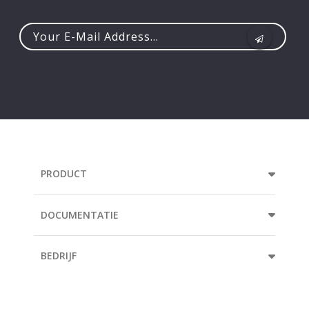
Your
e-
mail
address...
PRODUCT
DOCUMENTATIE
BEDRIJF