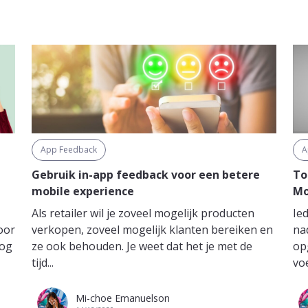
App Feedback
A
Gebruik in-app feedback voor een betere
To
mobile experience
Mo
Als retailer wil je zoveel mogelijk producten
Ie
oor
verkopen, zoveel mogelijk klanten bereiken en
na
nog
ze ook behouden. Je weet dat het je met de
op
tijd...
voe
Mi-choe Emanuelson