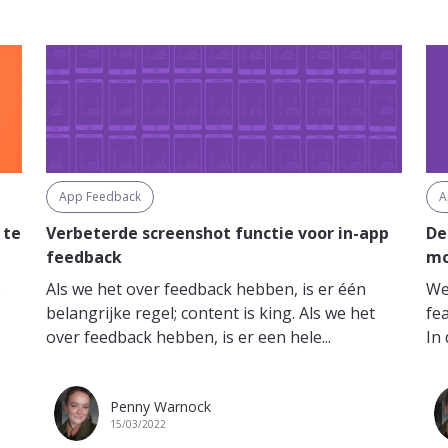
App Feedback
A
 te
Verbeterde screenshot functie voor in-app
De
feedback
mo
e
Als we het over feedback hebben, is er één
We
belangrijke regel; content is king. Als we het
fe
over feedback hebben, is er een hele...
In 
Penny Warnock
15/03/2022