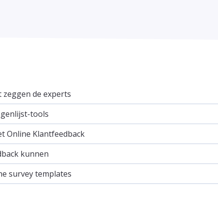
it zeggen de experts
enlijst-tools
et Online Klantfeedback
dback kunnen
ne survey templates