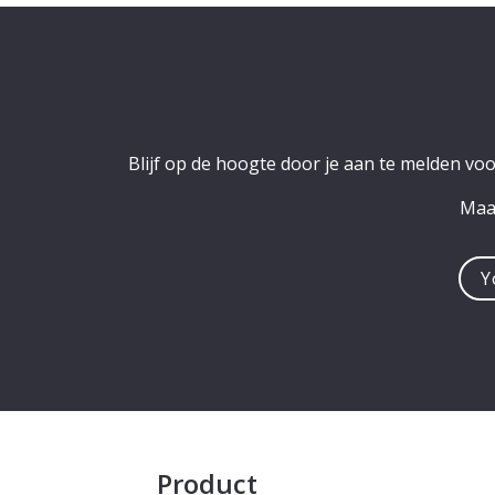
Blijf op de hoogte door je aan te melden vo
Maak
You
e-
mail
addre
Product