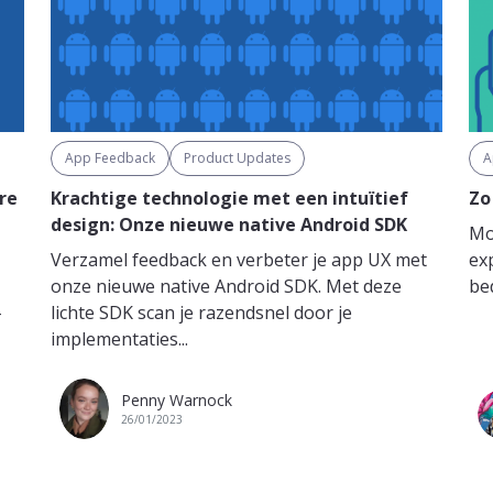
App Feedback
Product Updates
A
re
Krachtige technologie met een intuïtief
Zo
design: Onze nieuwe native Android SDK
Mob
Verzamel feedback en verbeter je app UX met
ex
onze nieuwe native Android SDK. Met deze
bed
-
lichte SDK scan je razendsnel door je
implementaties...
Penny Warnock
26/01/2023