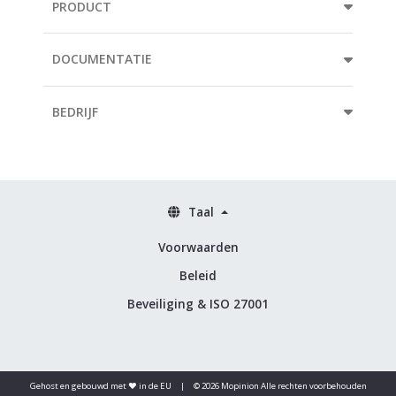
PRODUCT
DOCUMENTATIE
BEDRIJF
Taal
Voorwaarden
Beleid
Beveiliging & ISO 27001
Gehost en gebouwd met ♥️ in de EU
|
© 2026 Mopinion Alle rechten voorbehouden