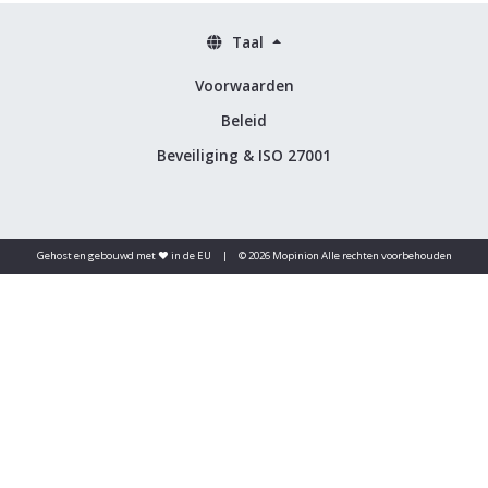
Taal
Voorwaarden
Beleid
Beveiliging & ISO 27001
Gehost en gebouwd met ♥️ in de EU
|
© 2026 Mopinion Alle rechten voorbehouden