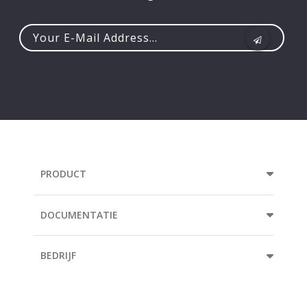
Your
e-
mail
address...
PRODUCT
DOCUMENTATIE
BEDRIJF