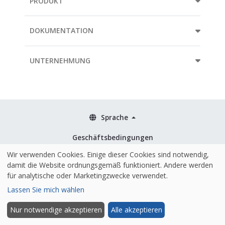
PRODUKT
DOKUMENTATION
UNTERNEHMUNG
Sprache
Geschäftsbedingungen
Richtlinien
Wir verwenden Cookies. Einige dieser Cookies sind notwendig,
damit die Website ordnungsgemäß funktioniert. Andere werden
Sicherheit & ISO 27001
für analytische oder Marketingzwecke verwendet.
Lassen Sie mich wählen
Nur notwendige akzeptieren
Alle akzeptieren
Gehostet und mit ❤️ in der EU gemacht
|
© 2026 Alle Rechte vorbehalten