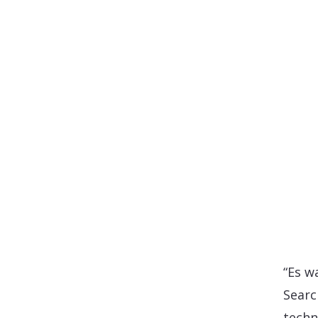
“Es w
Searc
techn