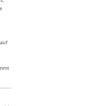
e
s
 auf
ommt