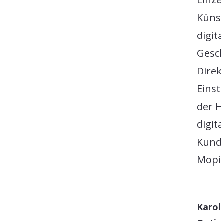
Künst
digit
Gesc
Direk
Einst
der H
digi
Kund
Mopin
Karol