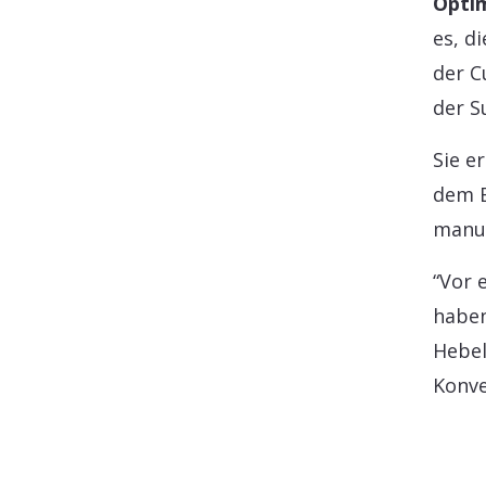
Optim
es, d
der C
der S
Sie e
dem E
manue
“Vor 
haben
Hebel
Konve