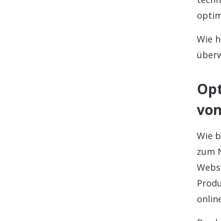
optim
Wie h
über
Opt
von
Wie b
zum N
Websi
Produ
onlin