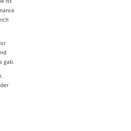
e ist
rmance
eich
vor
end
s gab.
e,
nder