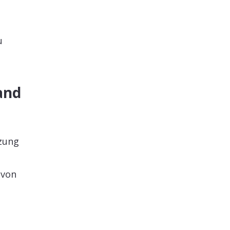
u
and
nzung
 von