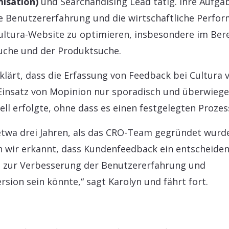
isation)
und Searchandising Lead tätig. Ihre Aufgab
ie Benutzererfahrung und die wirtschaftliche Perfo
ultura-Website zu optimieren, insbesondere im Ber
uche und der Produktsuche.
rklärt, dass die Erfassung von Feedback bei Cultura 
insatz von Mopinion nur sporadisch und überwieg
ll erfolgte, ohne dass es einen festgelegten Prozes
etwa drei Jahren, als das CRO-Team gegründet wurd
 wir erkannt, dass Kundenfeedback ein entscheide
 zur Verbesserung der Benutzererfahrung und
rsion sein könnte,“ sagt Karolyn und fährt fort.