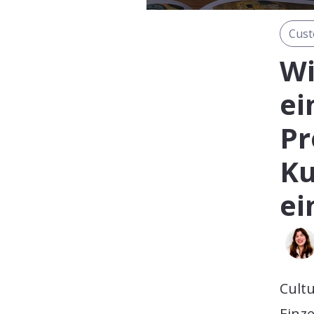
Cust
Wi
ei
Pr
Ku
ei
Cultu
Einze