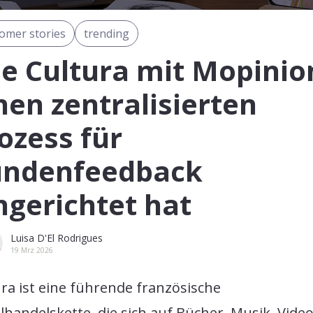
omer stories
trending
e Cultura mit Mopinio
nen zentralisierten
ozess für
ndenfeedback
ngerichtet hat
Luisa D'El Rodrigues
19 Mrz 2026
ra ist eine führende französische
lhandelskette, die sich auf Bücher, Musik, Video