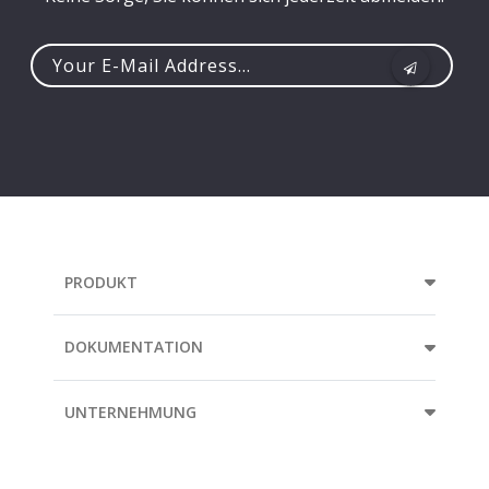
Your
e-
mail
address...
PRODUKT
DOKUMENTATION
UNTERNEHMUNG