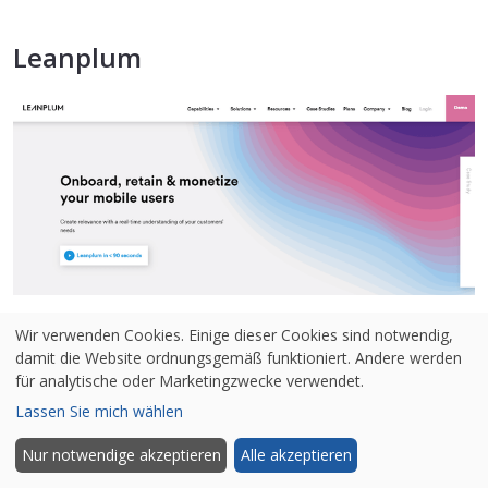
Leanplum
Leanplum ist in erster Linie eine Plattform für
Wir verwenden Cookies. Einige dieser Cookies sind notwendig,
damit die Website ordnungsgemäß funktioniert. Andere werden
mobiles Engagement und Content-Management,
für analytische oder Marketingzwecke verwendet.
bietet aber auch mobile Analysen und A/B-Tests,
Lassen Sie mich wählen
damit Vermarkter und Entwickler die
Nur notwendige akzeptieren
Alle akzeptieren
Benutzererfahrung der mobilen App optimieren