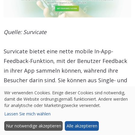
Quelle: Survicate
Survicate bietet eine nette mobile In-App-
Feedback-Funktion, mit der Benutzer Feedback
in ihrer App sammeln können, während ihre
Besucher darin sind. Sie können aus Single- und
Multiple-Choice-, Text-Antwort-, Smileys- oder
Wir verwenden Cookies. Einige dieser Cookies sind notwendig,
NPS-Fragen wählen und diese mit Skip-Logik für
damit die Website ordnungsgemäß funktioniert. Andere werden
für analytische oder Marketingzwecke verwendet.
Follow-ups und Calls-to-Action einrichten. Die
Lassen Sie mich wählen
Ergebnisse werden sofort an Ihr Berichtsmodul
Nur notwendige akzeptieren
Alle akzeptieren
gesendet oder erhalten Updates in Ihrem