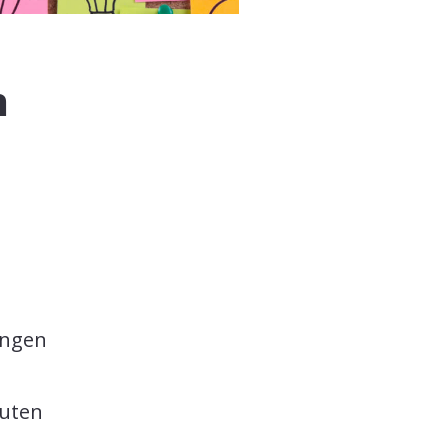
n
angen
euten