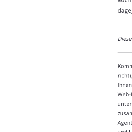
dage
Dieser
Komme
richt
Ihnen
Web-D
unter
zusam
Agent