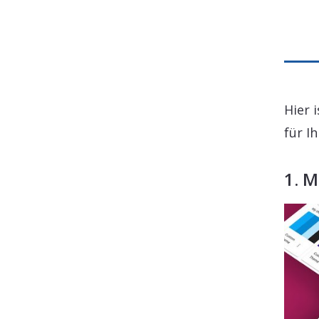
Hier 
für I
1. 