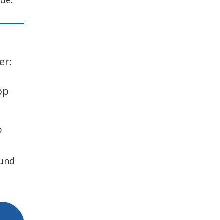
de.
er:
pp
p
 und