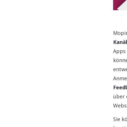
Mopin
Kanä
Apps 
könne
entwe
Anmer
Feed
über 
Websi
Sie k