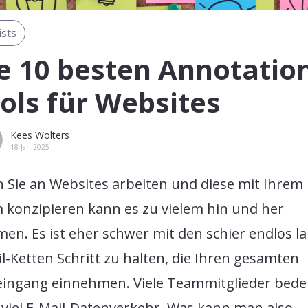
ists
e 10 besten Annotatio
ols für Websites
Kees Wolters
18 Jan 2025
 Sie an Websites arbeiten und diese mit Ihrem
 konzipieren kann es zu vielem hin und her
en. Es ist eher schwer mit den schier endlos l
l-Ketten Schritt zu halten, die Ihren gesamten
eingang einnehmen. Viele Teammitglieder bed
 viel E-Mail-Datenverkehr. Was kann man also