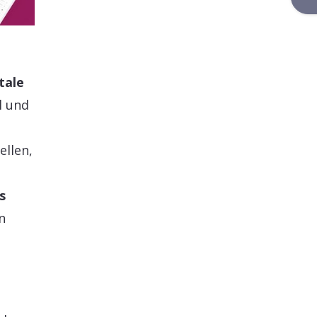
tale
l und
llen,
s
n