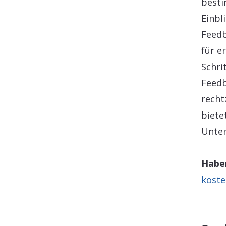
besti
Einbl
Feed
für e
Schri
Feedb
recht
biete
Unte
Haben
koste