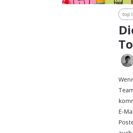
top l
Di
To
Wenn
Team
komm
E-Mai
Post
auch