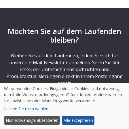
Möchten Sie auf dem Laufenden
bleiben?
Bleiben Sie auf dem Laufenden, indem Sie sich für
unseren E-Mail-Newsletter anmelden. Seien Sie der
Erste, der Unternehmensnachrichten und
Produktaktualisierungen direkt in Ihrem Posteingang
erhält.
Wir verwenden Cookies. Einige dieser Cookies sind notwendig,
Keine Sorge, Sie können sich jederzeit abmelden.
damit die Website ordnungsgemäß funktioniert. Andere werden
für analytische oder Marketingzwecke verwendet.
Lassen Sie mich wählen
Nur notwendige akzeptieren
Alle akzeptieren
Your
e-