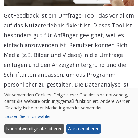
GetFeedback ist ein Umfrage-Tool, das vor allem
auf das Nutzererlebnis fixiert ist. Dieses Tool ist
besonders gut für Anfänger geeignet, weil es
einfach anzuwenden ist. Benutzer können Rich
Media (z.B. Bilder und Videos) in die Umfrage
einfügen und den Anzeigehintergrund und die
Schriftarten anpassen, um das Programm
persönlicher zu gestalten. Die Datenanalyse ist
sehr einfach, weil das Tool alle Daten für den
Wir verwenden Cookies. Einige dieser Cookies sind notwendig,
damit die Website ordnungsgemäß funktioniert. Andere werden
Benutzer in Grafiken einfügt. Der Benutzer kann
für analytische oder Marketingzwecke verwendet.
jedoch nicht entsprechend handeln, was ein
Lassen Sie mich wählen
Nachteil sein kann.
Nur notwendige akzeptieren
Alle akzeptieren