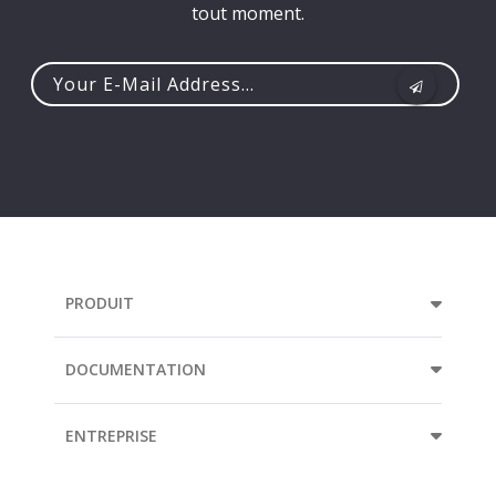
tout moment.
Your
e-
mail
address...
PRODUIT
DOCUMENTATION
ENTREPRISE