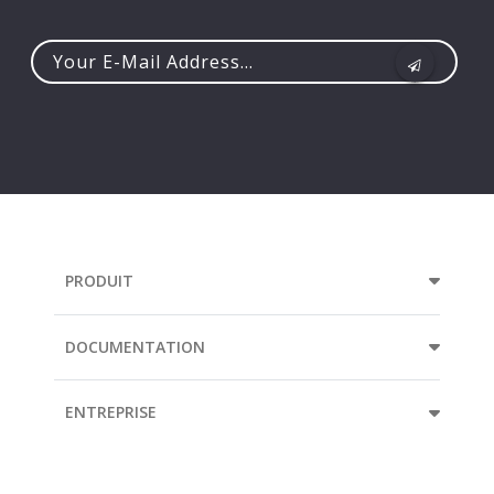
Your
e-
mail
address...
PRODUIT
DOCUMENTATION
ENTREPRISE