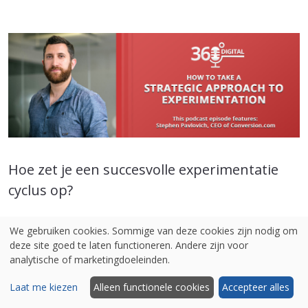
Hoe zet je een succesvolle experimentatie
cyclus op?
Je leert het in onze (Engelstalige) podcast
We gebruiken cookies. Sommige van deze cookies zijn nodig om
aflevering met Stephen Pavlovich - oprichter en
deze site goed te laten functioneren. Andere zijn voor
analytische of marketingdoeleinden.
directeur bij Conversion.com
Laat me kiezen
Alleen functionele cookies
Accepteer alles