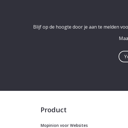
Blijf op de hoogte door je aan te melden vo
Maak
You
e-
mail
addre
Product
Mopinion voor Websites