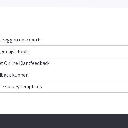
it zeggen de experts
enlijst-tools
et Online Klantfeedback
dback kunnen
ne survey templates