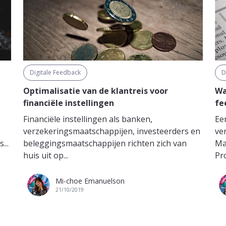
Digitale Feedback
D
Optimalisatie van de klantreis voor
Wa
financiële instellingen
fe
Financiële instellingen als banken,
Ee
verzekeringsmaatschappijen, investeerders en
ve
...
beleggingsmaatschappijen richten zich van
Ma
huis uit op...
Pr
Mi-choe Emanuelson
21/10/2019