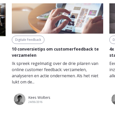
Digitale Feedback
D
10 conversietips om customerfeedback te
4x
verzamelen
sta
Ik spreek regelmatig over de drie pilaren van
Ee
online customer feedback: verzamelen,
in
e
analyseren en actie ondernemen. Als het niet
all
lukt om de...
Kees Wolters
24/06/2016