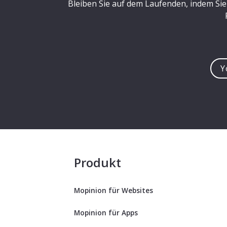
Bleiben Sie auf dem Laufenden, indem Sie
You
e-
mail
addre
Produkt
Mopinion für Websites
Mopinion für Apps