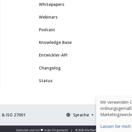
Whitepapers
Webinars
Podcast
Knowledge Base
Entwickler-API
Changelog
Status
Wir verwenden Co
ordnungsgemäß f
Marketingzweck
t & ISO 27001
Sprache
Lassen Sie mich
Gehostet und mit ❤️ in der EU gemacht
|
© 2026 Alle Rechte vorbehalten