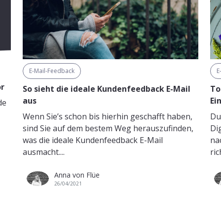
E-Mail-Feedback
E
or
So sieht die ideale Kundenfeedback E-Mail
To
aus
Ei
de
Wenn Sie’s schon bis hierhin geschafft haben,
Du
sind Sie auf dem bestem Weg herauszufinden,
Di
was die ideale Kundenfeedback E-Mail
na
ausmacht....
ric
Anna von Flüe
26/04/2021