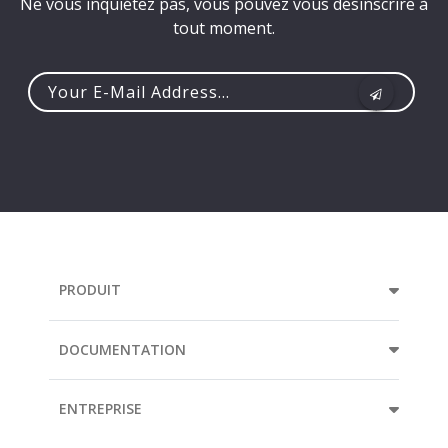
Ne vous inquiétez pas, vous pouvez vous désinscrire à
tout moment.
Your
e-
mail
address...
PRODUIT
DOCUMENTATION
ENTREPRISE