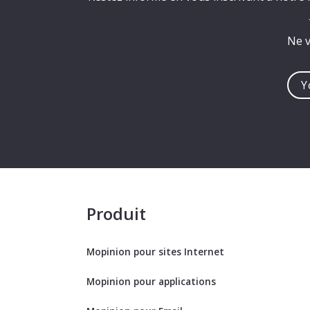
Ne v
You
e-
mail
addre
Produit
Mopinion pour sites Internet
Mopinion pour applications