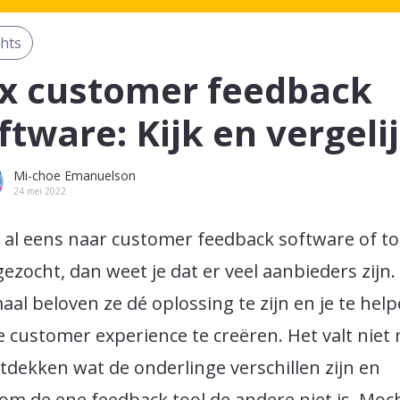
ghts
x customer feedback
ftware: Kijk en vergeli
Mi-choe Emanuelson
24 mei 2022
e al eens naar customer feedback software of to
ezocht, dan weet je dat er veel aanbieders zijn.
aal beloven ze dé oplossing te zijn en je te hel
e customer experience te creëren. Het valt niet
tdekken wat de onderlinge verschillen zijn en
m de ene feedback tool de andere niet is. Moch