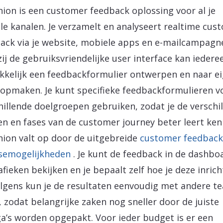
ion is een customer feedback oplossing voor al je
ale kanalen. Je verzamelt en analyseert realtime cus
ack via je website, mobiele apps en e-mailcampagn
ij de gebruiksvriendelijke user interface kan iedere
kelijk een feedbackformulier ontwerpen en naar e
opmaken. Je kunt specifieke feedbackformulieren v
hillende doelgroepen gebruiken, zodat je de verschi
en en fases van de customer journey beter leert ken
ion valt op door de uitgebreide
customer feedback
semogelijkheden
. Je kunt de feedback in de dashbo
afieken bekijken en je bepaalt zelf hoe je deze inrich
lgens kun je de resultaten eenvoudig met andere t
, zodat belangrijke zaken nog sneller door de juiste
ga’s worden opgepakt. Voor ieder budget is er een