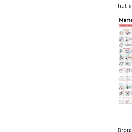
het i
Bron