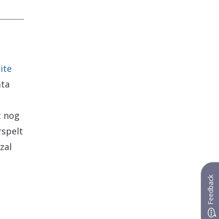
ite
ata
t nog
rspelt
zal
Feedback