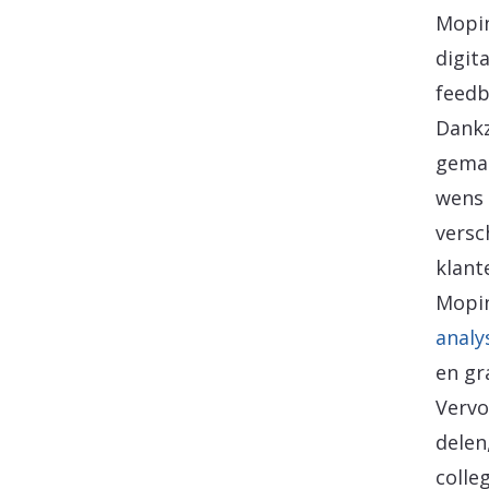
Mopin
digit
feedb
Dankz
gemak
wens 
versc
klant
Mopin
analy
en gr
Vervo
delen
colle