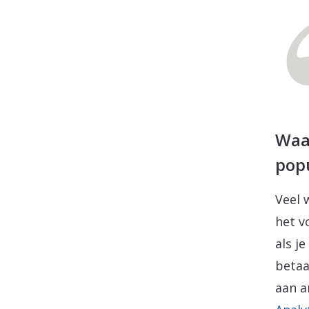
Waa
popu
Veel 
het v
als j
betaa
aan a