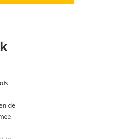
jk
ols
pen de
 mee
t je