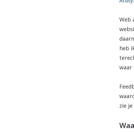
Analy
Web a
websi
daarn
heb i
terec
waar 
Feedb
waaro
zie j
Waa