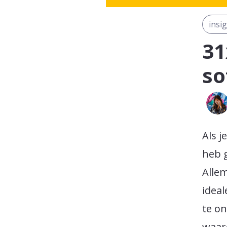
insi
31
so
Als j
heb g
Allem
ideal
te on
waaro