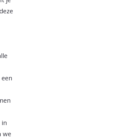
 deze
lle
p een
omen
 in
n we