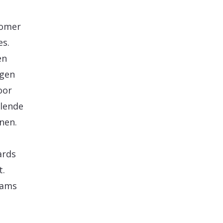
tomer
es.
en
igen
oor
llende
nen.
ards
t.
eams