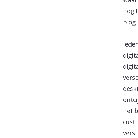
nog h
blog
Ieder
digit
digit
versc
deskt
ontc
het b
custo
vers