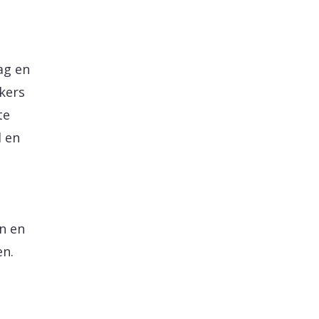
ag en
kers
te
d en
n en
en.