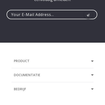
Your
e-
mail
address...
PRODUCT
DOCUMENTATIE
BEDRIJF