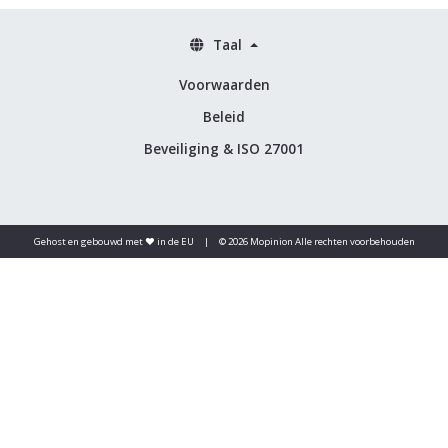
Taal
Voorwaarden
Beleid
Beveiliging & ISO 27001
Gehost en gebouwd met ♥️ in de EU
|
© 2026 Mopinion Alle rechten voorbehouden