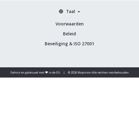
Taal
Voorwaarden
Beleid
Beveiliging & ISO 27001
Gehost en gebouwd met ♥️ in de EU
|
© 2026 Mopinion Alle rechten voorbehouden