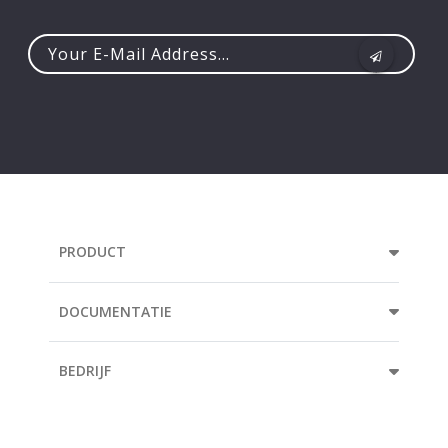
Your
e-
mail
address...
PRODUCT
DOCUMENTATIE
BEDRIJF