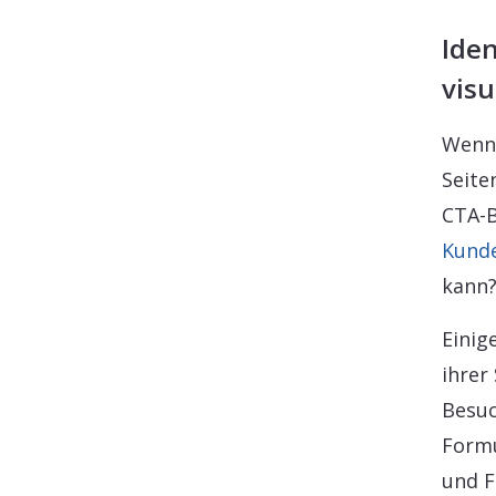
Iden
vis
Wenn 
Seite
CTA-B
Kund
kann
Einig
ihrer
Besuc
Formu
und F