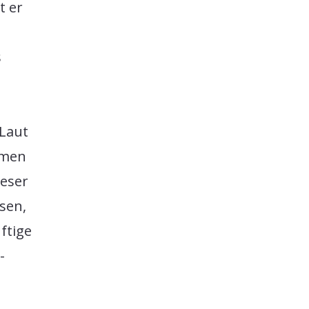
t er
s
Laut
hmen
ieser
sen,
ftige
-