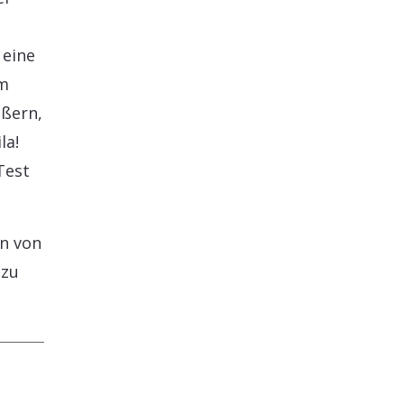
 eine
um
ößern,
la!
Test
en von
 zu