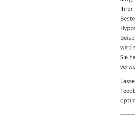
Ihrer
Beste
Hypot
Beisp
wird 
Sie h
verw
Lasse
Feedb
opti