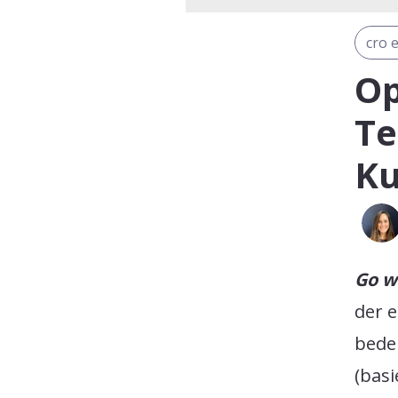
cro 
Op
Te
Ku
Go w
der e
bedeu
(bas