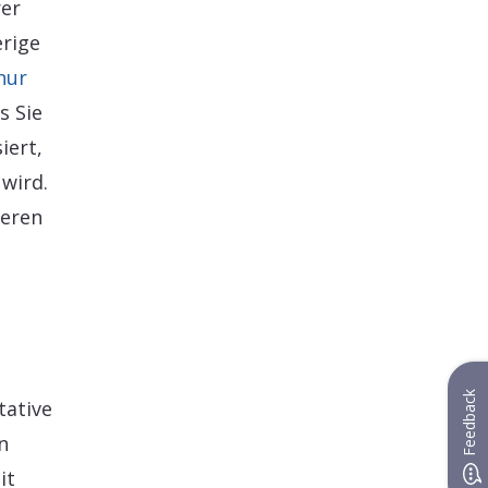
rer
erige
nur
s Sie
iert,
wird.
ieren
Feedback
tative
n
it