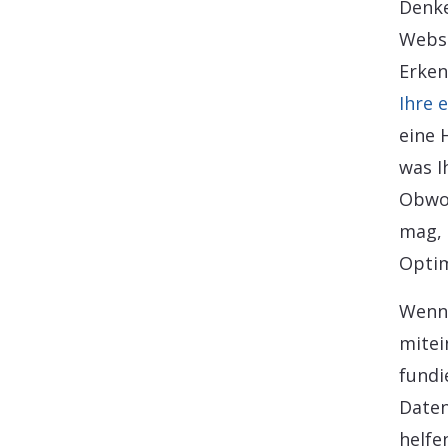
Denke
Websi
Erken
Ihre 
eine 
was I
Obwoh
mag, 
Optim
Wenn 
mitei
fundi
Daten
helfe