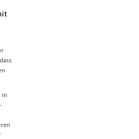
mit
er
 dass
en
 in
-
eren
r