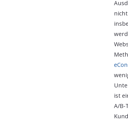
Ausd
nich
insb
werd
Webs
Meth
eCon
wenig
Unte
ist e
A/B-T
Kund