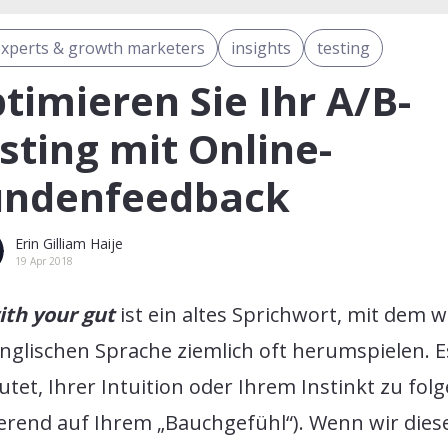
experts & growth marketers
insights
testing
timieren Sie Ihr A/B-
sting mit Online-
ndenfeedback
Erin Gilliam Haije
19 Apr 2018
ith your gut
ist ein altes Sprichwort, mit dem wi
nglischen Sprache ziemlich oft herumspielen. E
tet, Ihrer Intuition oder Ihrem Instinkt zu fol
ierend auf Ihrem „Bauchgefühl“). Wenn wir dies