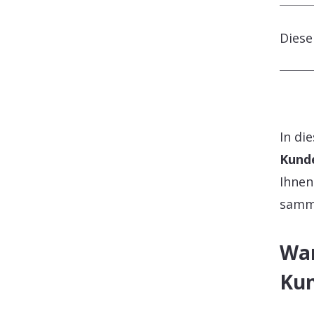
Diese
In di
Kunde
Ihnen
samme
War
Ku