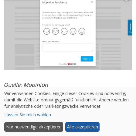
Quelle: Mopinion
Wir verwenden Cookies. Einige dieser Cookies sind notwendig,
damit die Website ordnungsgemäß funktioniert. Andere werden
Wenn Sie Feedback-Umfragen erstellen, um die
für analytische oder Marketingzwecke verwendet.
Reaktion des Benutzers auf ein neues Produkt
Lassen Sie mich wählen
oder eine neue Dienstleistung zu messen, ist es
Nur notwendige akzeptieren
Alle akzeptieren
wichtig zu ermitteln, welche Formularelemente