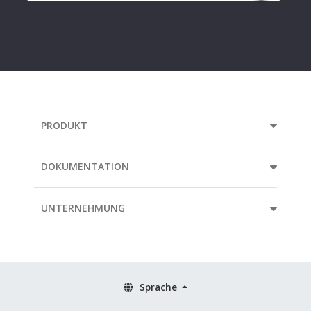
Your
e-
mail
address...
PRODUKT
DOKUMENTATION
UNTERNEHMUNG
Sprache