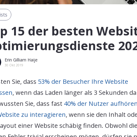
ists
p 15 der besten Websi
timierungsdienste 20
Erin Gilliam Haije
30 Okt 2019
ten Sie, dass
53% der Besucher Ihre Website
assen
, wenn das Laden länger als 3 Sekunden da
wussten Sie, dass fast
40% der Nutzer aufhören
ebsite zu interagieren
, wenn sie den Inhalt od
Layout einer Website schäbig finden. Obwohl di
en Fehler trivial erscheinen mögen, dürfen sie n