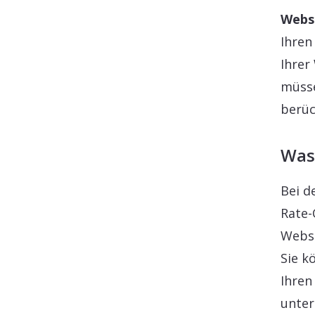
Webs
Ihren
Ihrer
müsse
berüc
Was
Bei d
Rate-
Websi
Sie k
Ihren
unter