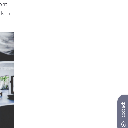
öht
alsch
Feedback