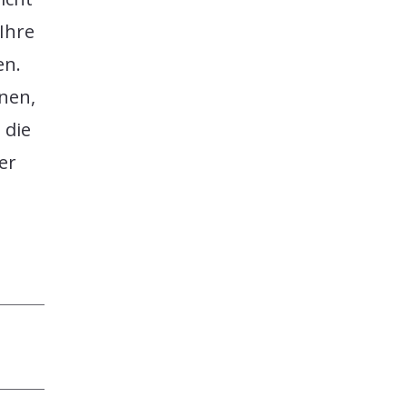
Ihre
en.
nnen,
 die
er