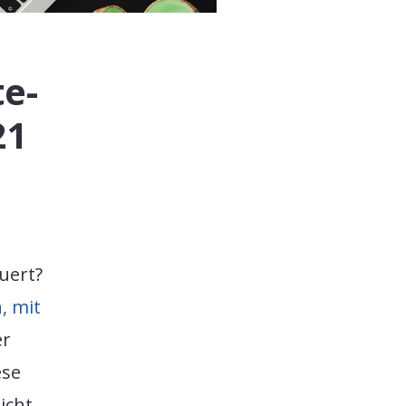
te-
21
uert?
, mit
er
ese
icht