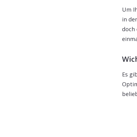
Um Ih
in de
doch 
einma
Wic
Es gi
Optim
belie