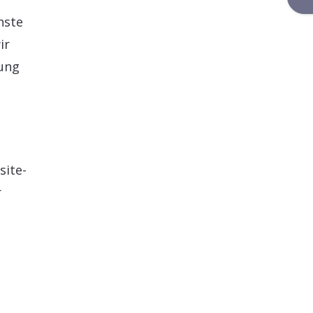
nste
ir
rung
site-
r