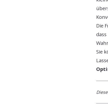
übers
Konv
Die F
dass 
Wahrh
Sie 
Lass
Opt
Dieser