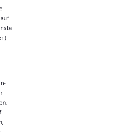
e
 auf
enste
en)
on-
r
en.
f
n,
r