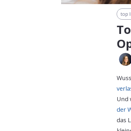
top l
To
Op
Wuss
verl
Und 
der W
das 
klein