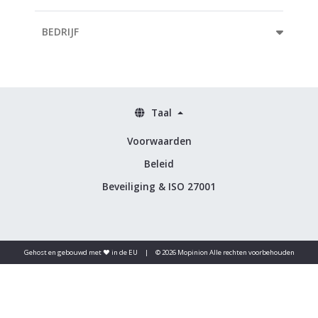
BEDRIJF
Taal
Voorwaarden
Beleid
Beveiliging & ISO 27001
Gehost en gebouwd met ♥️ in de EU
|
© 2026 Mopinion Alle rechten voorbehouden