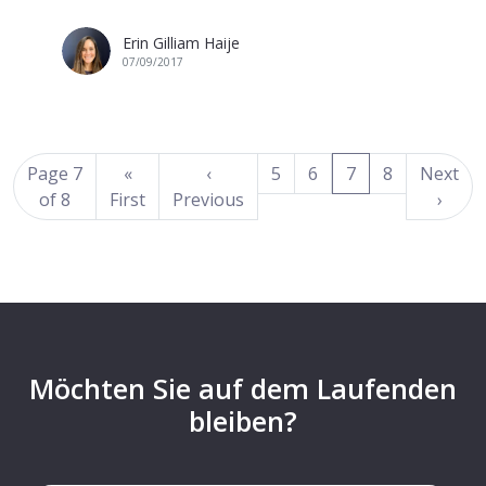
Erin Gilliam Haije
07/09/2017
(current)
Page 7
«
‹
5
6
7
8
Next
of 8
First
Previous
›
Möchten Sie auf dem Laufenden
bleiben?