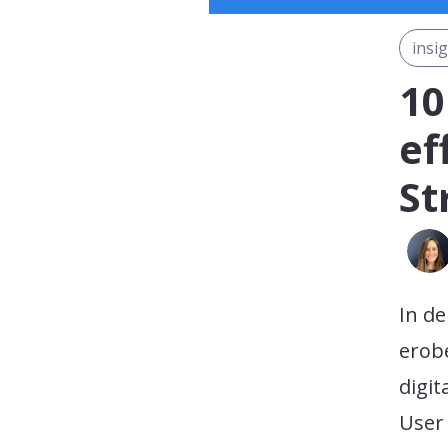
insi
10
ef
St
In de
erob
digi
User 