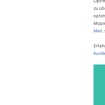
Optim
zu üb
optim
Mopin
Mail
,
Erfah
Kund