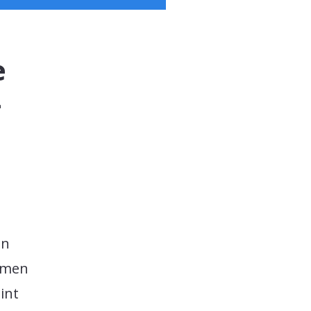
e
-
on
hmen
int