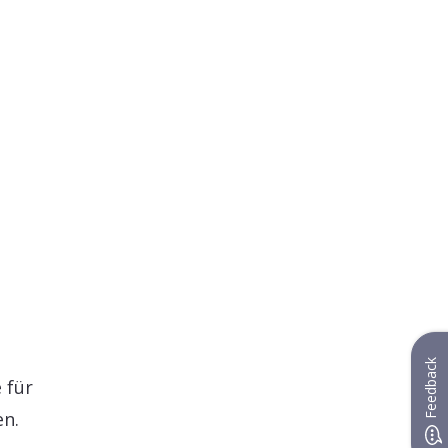
Feedback
 für
en.