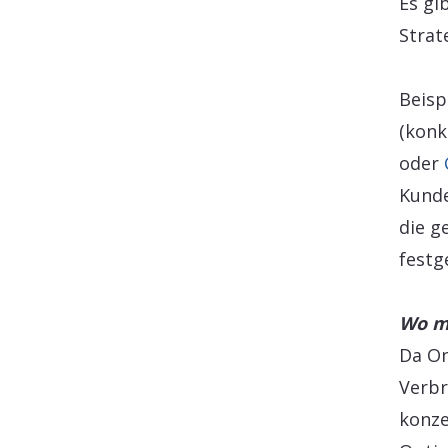
Es gi
Strat
Beisp
(konk
oder
Kunde
die g
festg
Wo m
Da On
Verbr
konze