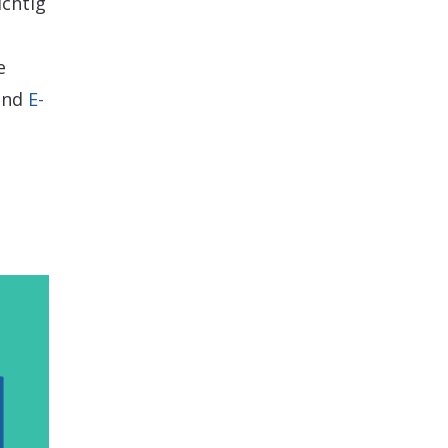
ichtig
e
nd
E-