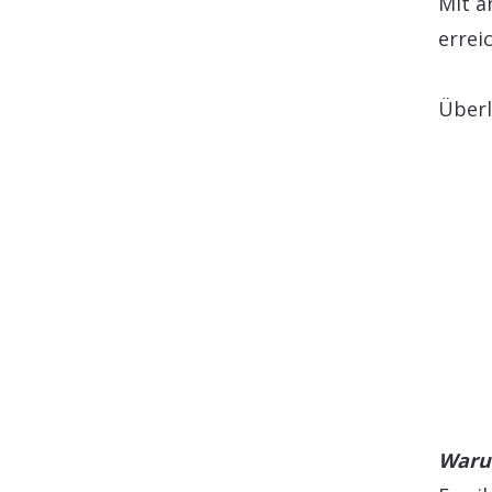
Mit a
errei
Überl
Waru