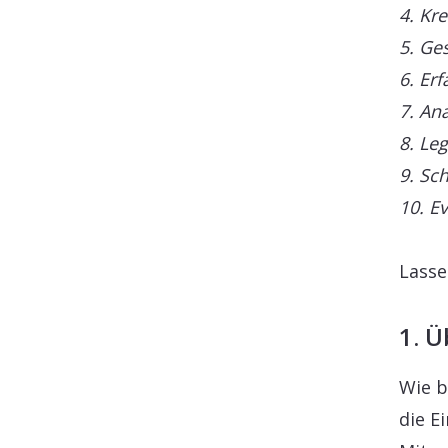
4. Kr
5. Ge
6. Er
7. An
8. Le
9. Sc
10. E
Lasse
1. Ü
Wie b
die E