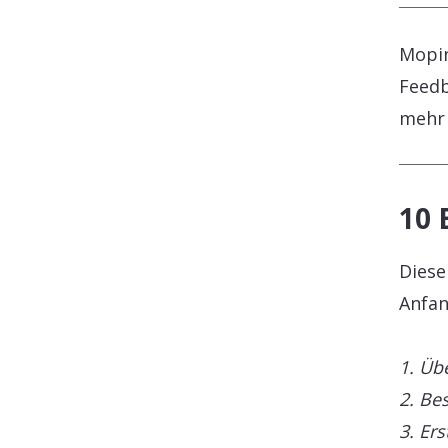
Mopin
Feedb
mehr 
10 
Diese
Anfan
1. Üb
2. Be
3. Er