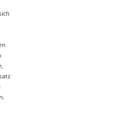
sich
en
n
e,
satz
e
n.