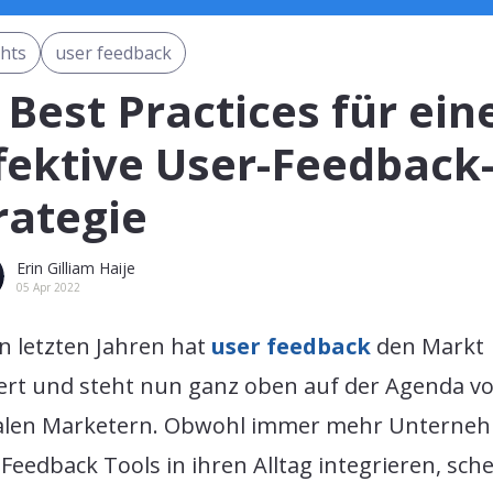
ghts
user feedback
 Best Practices für ein
fektive User-Feedback
rategie
Erin Gilliam Haije
05 Apr 2022
n letzten Jahren hat
user feedback
den Markt
ert und steht nun ganz oben auf der Agenda v
talen Marketern. Obwohl immer mehr Unterne
Feedback Tools in ihren Alltag integrieren, sche