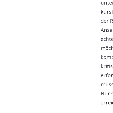
unte
kurs
der R
Ansa
echt
möch
kompl
krit
erfor
müss
Nur s
errei