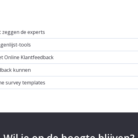
it zeggen de experts
enlijst-tools
et Online Klantfeedback
dback kunnen
ne survey templates
Wil je op de hoogte blijven?