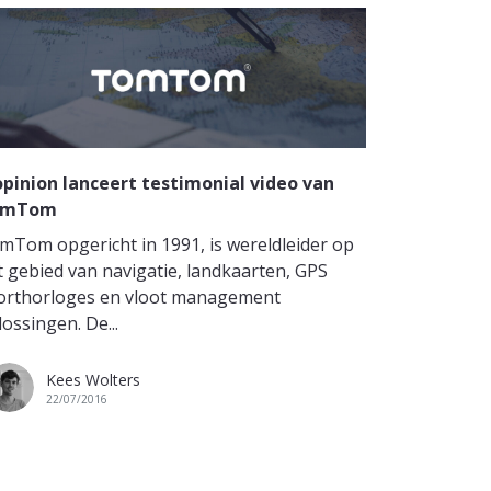
pinion lanceert testimonial video van
omTom
mTom opgericht in 1991, is wereldleider op
t gebied van navigatie, landkaarten, GPS
orthorloges en vloot management
ossingen. De...
Kees Wolters
22/07/2016