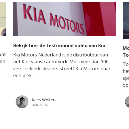
Bekijk hier de testimonial video van Kia
Mo
unt
Kia Motors Nederland is de distributeur van
T
een
het Koreaanse automerk. Met meer dan 100
To
verschillende dealers streeft Kia Motors naar
he
een plek...
sp
opl
Kees Wolters
28/07/2016