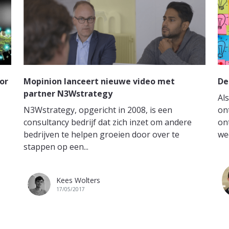
or
Mopinion lanceert nieuwe video met
De
partner N3Wstrategy
Al
N3Wstrategy, opgericht in 2008, is een
on
consultancy bedrijf dat zich inzet om andere
on
bedrijven te helpen groeien door over te
we
stappen op een...
Kees Wolters
17/05/2017