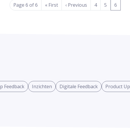
(curre
Page 6 of 6
«
First
‹
Previous
4
5
6
p Feedback
Inzichten
Digitale Feedback
Product Up