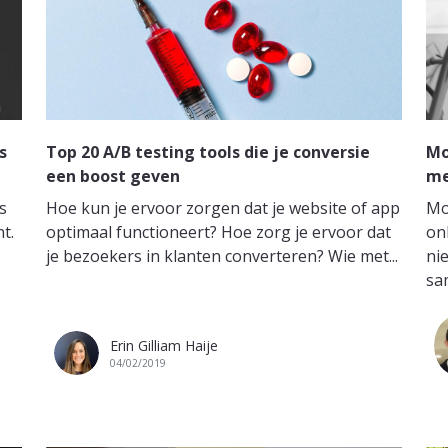
s
Top 20 A/B testing tools die je conversie
Mo
een boost geven
me
s
Hoe kun je ervoor zorgen dat je website of app
Mo
t.
optimaal functioneert? Hoe zorg je ervoor dat
on
je bezoekers in klanten converteren? Wie met...
ni
sa
Erin Gilliam Haije
04/02/2019