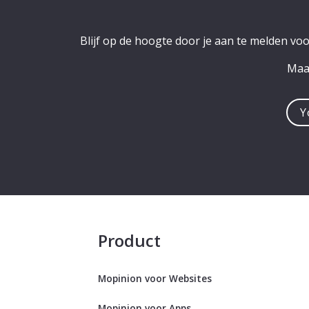
Blijf op de hoogte door je aan te melden vo
Maak
You
e-
mail
addre
Product
Mopinion voor Websites
Mopinion voor Apps