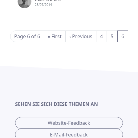
25/07/2014
(curre
Page 6 of 6
«
First
‹
Previous
4
5
6
SEHEN SIE SICH DIESE THEMEN AN
Website-Feedback
E-Mail-Feedback