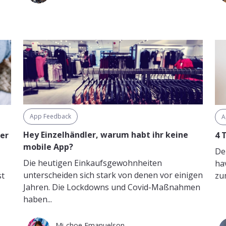
App Feedback
A
Hey Einzelhändler, warum habt ihr keine
er
4 
mobile App?
Der
Die heutigen Einkaufsgewohnheiten
ha
unterscheiden sich stark von denen vor einigen
st
zu
Jahren. Die Lockdowns und Covid-Maßnahmen
haben...
Mi-choe Emanuelson