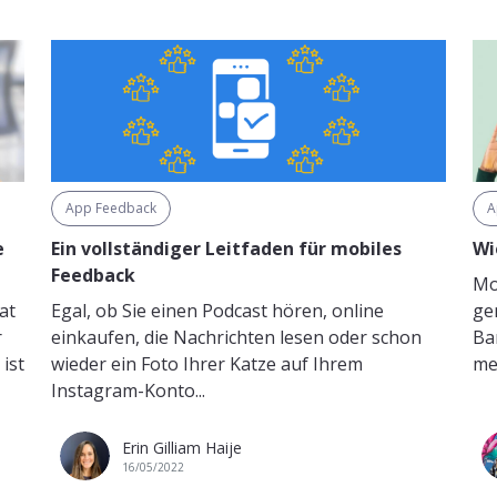
App Feedback
A
e
Ein vollständiger Leitfaden für mobiles
Wi
Feedback
Mo
at
Egal, ob Sie einen Podcast hören, online
ge
r
einkaufen, die Nachrichten lesen oder schon
Ba
ist
wieder ein Foto Ihrer Katze auf Ihrem
meh
Instagram-Konto...
Erin Gilliam Haije
16/05/2022