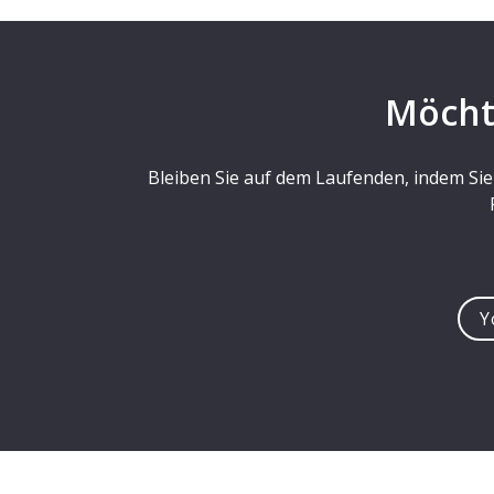
Möcht
Bleiben Sie auf dem Laufenden, indem Sie
You
e-
mail
addre