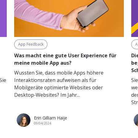
App Feedback
A
Was macht eine gute User Experience für
Di
meine mobile App aus?
be
Sc
Wussten Sie, dass mobile Apps höhere
Sie
Interaktionsraten aufweisen als für
Si
Mobilgeräte optimierte Websites oder
we
Desktop-Websites? Im Jahr...
de
Str
Erin Gilliam Haije
09/04/2024