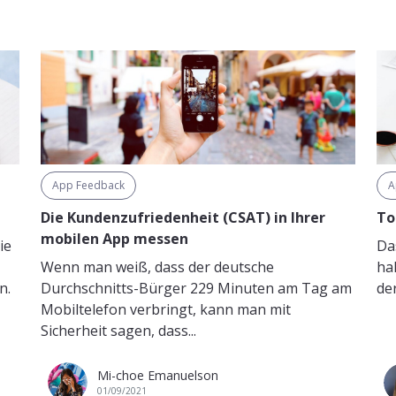
App Feedback
A
Die Kundenzufriedenheit (CSAT) in Ihrer
To
mobilen App messen
ie
Da
Wenn man weiß, dass der deutsche
hal
n.
Durchschnitts-Bürger 229 Minuten am Tag am
der
Mobiltelefon verbringt, kann man mit
Sicherheit sagen, dass...
Mi-choe Emanuelson
01/09/2021