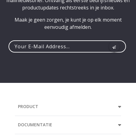
mailnieuwsbrief. Ontvang als eerste bedrijfsnieuws en
productupdates rechtstreeks in je inbox.
Maak je geen zorgen, je kunt je op elk moment
eenvoudig afmelden.
Your
e-
mail
address...
PRODUCT
DOCUMENTATIE