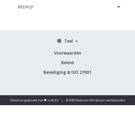
BEDRIJF
Taal
Voorwaarden
Beleid
Beveiliging & ISO 27001
Gehost en gebouwd met ♥️ in de EU
|
© 2026 Mopinion Alle rechten voorbehouden