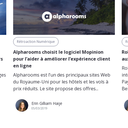
Rétroaction Numérique
R
Alpharooms choisit le logiciel Mopinion
Ro
rs
pour l’aider à améliorer l’expérience client
au
en ligne
Ro
ges
Alpharooms est l’un des principaux sites Web
in
du Royaume-Uni pour les hôtels et les vols à
Pa
prix réduits. Le site propose des offres...
Bel
Erin Gilliam Haije
05/03/2019