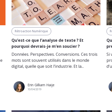
Rétroaction Numérique
R
Qu’est-ce que l’analyse de texte ? Et
Qu
pourquoi devrais-je m’en soucier ?
pr
Données. Perspectives. Conversions. Ces trois
Si 
se
mots sont souvent utilisés dans le monde
pr
digital, quelle que soit l’industrie. Et la...
d’u
Erin Gilliam Haije
10/04/2019