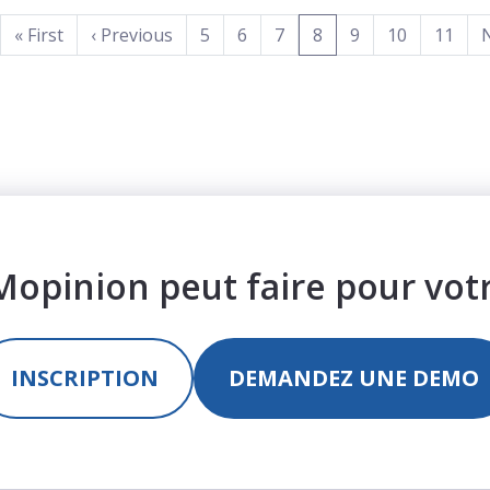
(current)
«
First
‹
Previous
5
6
7
8
9
10
11
Mopinion peut faire pour vot
INSCRIPTION
DEMANDEZ UNE DEMO