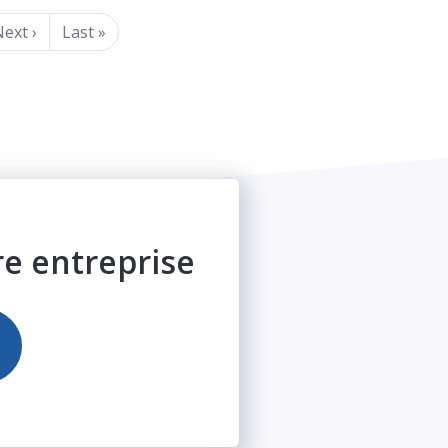
Next
›
Last
»
re entreprise