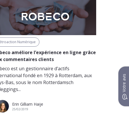
étroaction Numérique
beco améliore l’expérience en ligne grâce
x commentaires clients
beco est un gestionnaire d’actifs
ternational fondé en 1929 à Rotterdam, aux
Votre avis
ys-Bas, sous le nom Rotterdamsch
eggings...
Erin Gilliam Haije
25/02/2019